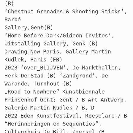
(B)
‘Chestnut Grenades & Shooting Sticks’,
Barbé
Gallery,Gent(B)
‘Home Before Dark/Gideon Invites’,
Uitstalling Gallery, Genk (B)
Drawing Now Paris, Gallery Martin
Kudlek, Paris (FR)
2023 ‘over_BLIJVEN’, De Markthallen,
Herk-De-Stad (B) ‘Zandgrond’, De
Warande, Turnhout (B)
„Road to Nowhere“ Kunstbiennale
Prinsenhof Gent; Gent / B Art Antwerp,
Galerie Martin Kudlek / B, D
2022 Eden Kunstfestival, Roeselare / B
“Herinneringen en Sequenties”,
Cultuurhuis De Bijl, Zoersel /B