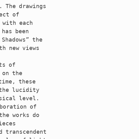
. The drawings
ect of
 with each
 has been
 Shadows” the
th new views
ts of
 on the
time, these
the lucidity
sical level.
boration of
the works do
ieces
d transcendent