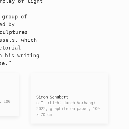
rplay of light
 group of
ed by
culptures
ssels, which
ctorial
n his writing
se.”
Simon Schubert
, 100
o.T. (Licht durch Vorhang)
2022, graphite on paper, 100
x 70 cm