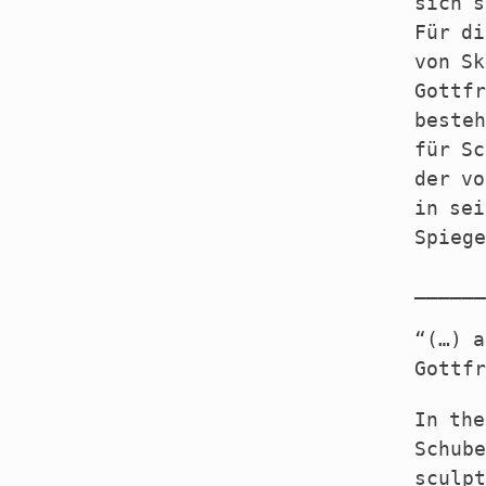
sich s
Für di
von Sk
Gottfr
besteh
für Sc
der vo
in sei
Spiege
______
“(…) a
Gottfr
In the
Schube
sculpt