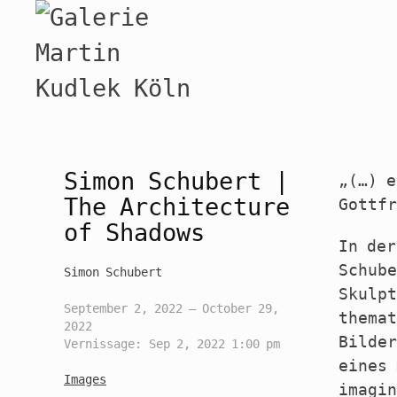
Simon Schubert |
„(…) e
The Architecture
Gottfr
of Shadows
In der
Schube
Simon Schubert
Skulpt
September 2, 2022 — October 29,
themat
2022
Bilder
Vernissage: Sep 2, 2022 1:00 pm
eines 
Images
imagin