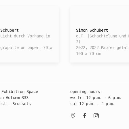
 Schubert
Simon Schubert
(Licht durch Vorhang in
o.T. (Schachtelung und 
2)
 graphite on paper, 70 x
2022, 2022 Papier gefal
100 x 70 cm
 Exhibition Space
opening hours:
an Volxem 333
we-fr: 12 p.m. - 6 p.m.
est – Brussels
sa: 12 p.m. - 4 p.m.