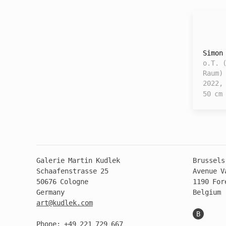
Simon
o.T. 
Raum)
2022,
50 cm
Galerie Martin Kudlek
Brussels
Schaafenstrasse 25
Avenue V
50676 Cologne
1190 For
Germany
Belgium
art@kudlek.com
B
Phone: +49 221 729 667