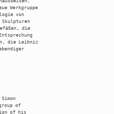
nausweisen.
eue Werkgruppe
logie von
 Skulpturen
efäßen, die
Entsprechung
n, die Leibniz
ebendiger
 Simon
group of
ion of his