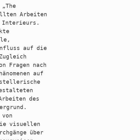
 „The
llten Arbeiten
 Interieurs.
kte
ele,
nfluss auf die
Zugleich
on Fragen nach
hänomenen auf
stellerische
estalteten
Arbeiten des
ergrund.
 von
ie visuellen
rchgänge über