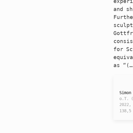
experi
and sh
Furthe
sculpt
Gottfr
consis
for Sc
equiva
as “(…
Simon
o.T. 
2022,
138,5