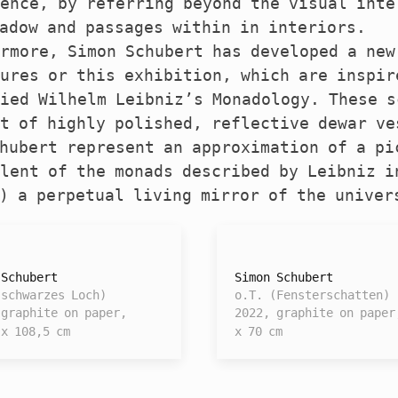
ence, by referring beyond the visual inte
adow and passages within in interiors.
rmore, Simon Schubert has developed a new
ures or this exhibition, which are inspir
ied Wilhelm Leibniz’s Monadology. These s
t of highly polished, reflective dewar ve
hubert represent an approximation of a pi
lent of the monads described by Leibniz i
) a perpetual living mirror of the univer
 Schubert
Simon Schubert
(schwarzes Loch)
o.T. (Fensterschatten)
 graphite on paper,
2022, graphite on paper
 x 108,5 cm
x 70 cm