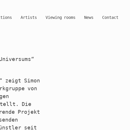
itions
Artists
Viewing rooms
News
Contact
Universums“
“ zeigt Simon
rkgruppe von
gen
tellt. Die
rende Projekt
senden
ünstler seit